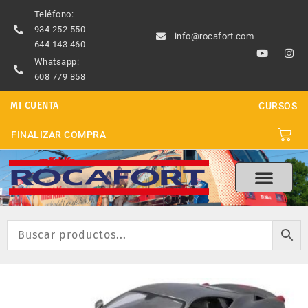
Ir
Teléfono:
al
934 252 550
info@rocafort.com
contenido
644 143 460
Y
I
o
n
Whatsapp:
u
s
608 779 858
t
t
u
a
b
g
MI CUENTA
CURSOS
e
r
a
m
Carri
FINALIZAR COMPRA