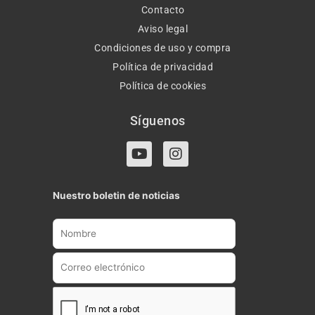
Contacto
Aviso legal
Condiciones de uso y compra
Política de privacidad
Política de cookies
Síguenos
Y
I
o
n
u
s
t
t
Nuestro boletin de noticias
u
a
b
g
e
r
a
m