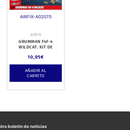
AIRFIX-A02070
AIRFIX
GRUMMAN F4F-4
WILDCAT. KIT DE
PLÁSTICO ESCALA 1/72.
10,95
€
AÑADIR AL
CARRITO
tro boletin de noticias