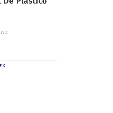
 De Plástico
1/72.
FIX