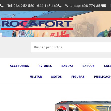
Ir
Tel: 934 252 550 - 644 143 460
Whatsap: 608 779 858
al
contenido
ACCESORIOS
AVIONES
BANDAI
BARCOS
CAL
MILITAR
MOTOS
FIGURAS
PUBLICAC