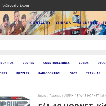
info@rocafort.com
CONTACTO
CURSOS
MI CUENTA
F
ENDARIOS
COCHES
CONSTRUCCIONES
CUBOS
DECO
IONES
PUZZLES
RADIOCONTROL
SLOT
TRANVIAS
Inicio
/
Aviones
/
AIRFIX
/ F/A-18 HORNET. Kit d