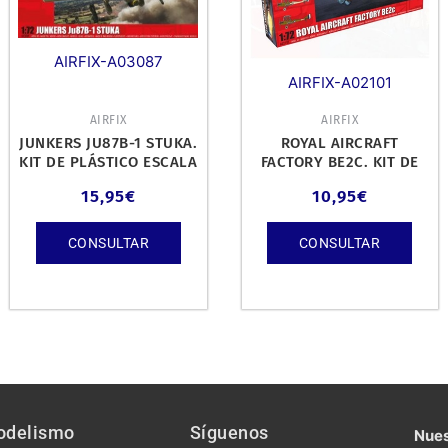
AIRFIX-A03087
AIRFIX-A02101
AIRFIX
AIRFIX
JUNKERS JU87B-1 STUKA.
ROYAL AIRCRAFT
KIT DE PLÁSTICO ESCALA
FACTORY BE2C. KIT DE
1/72.
PLÁSTICO ESCALA 1/72.
15,95
€
10,95
€
CONSULTAR
CONSULTAR
odelismo
Síguenos
Nues