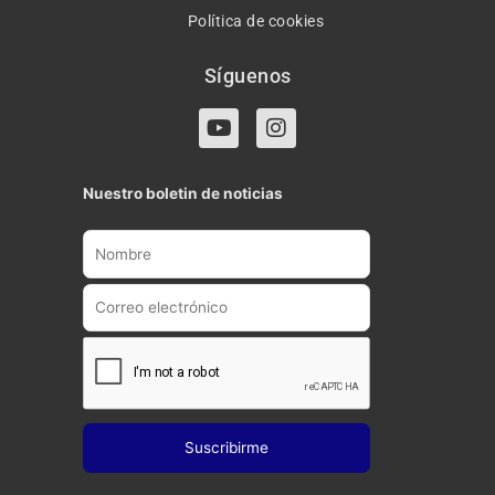
Política de cookies
Síguenos
Y
I
o
n
u
s
t
t
Nuestro boletin de noticias
u
a
b
g
e
r
a
m