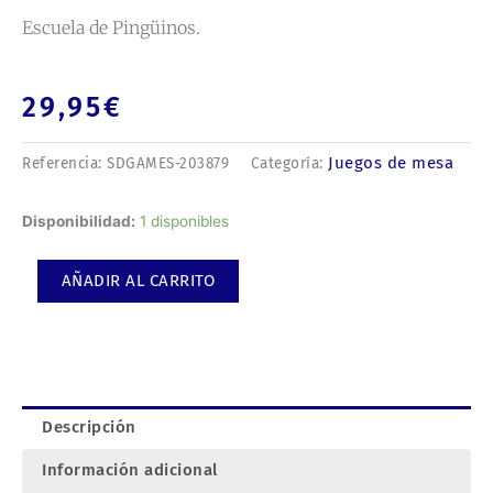
Escuela de Pingüinos.
29,95
€
Juegos de mesa
Referencia:
SDGAMES-203879
Categoría:
Escuela
Disponibilidad:
1 disponibles
de
Pingüinos.
AÑADIR AL CARRITO
cantidad
Descripción
Información adicional