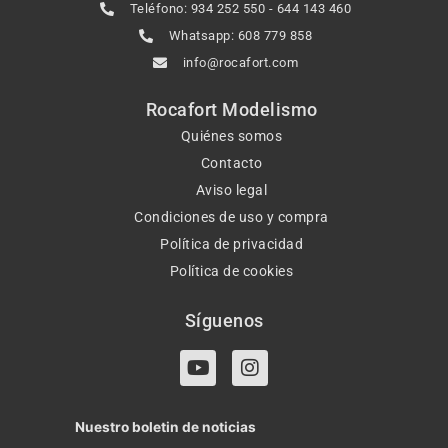
Teléfono: 934 252 550 - 644 143 460
Whatsapp: 608 779 858
info@rocafort.com
Rocafort Modelismo
Quiénes somos
Contacto
Aviso legal
Condiciones de uso y compra
Política de privacidad
Política de cookies
Síguenos
Y
I
o
n
u
s
t
t
Nuestro boletin de noticias
u
a