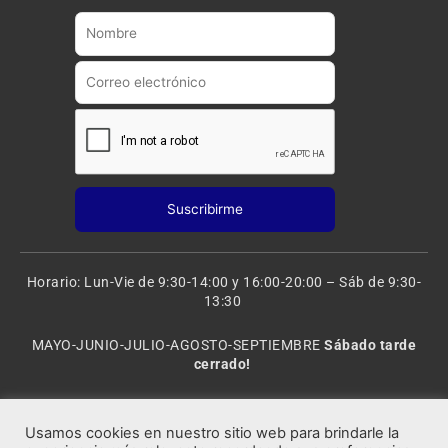
b
g
e
r
a
m
Horario: Lun-Vie de 9:30-14:00 y 16:00-20:00 – Sáb de 9:30-
13:30
MAYO-JUNIO-JULIO-AGOSTO-SEPTIEMBRE
Sábado tarde
cerrado!
VACACIONES: 8 al 20 de AGOSTO
CERRADO
Usamos cookies en nuestro sitio web para brindarle la