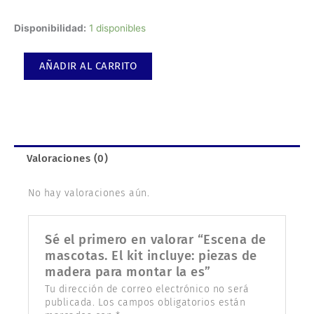
Escena
Disponibilidad:
1 disponibles
de
mascotas.
AÑADIR AL CARRITO
El
kit
incluye:
piezas
de
madera
Valoraciones (0)
para
montar
No hay valoraciones aún.
la
es
cantidad
Sé el primero en valorar “Escena de
mascotas. El kit incluye: piezas de
madera para montar la es”
Tu dirección de correo electrónico no será
publicada.
Los campos obligatorios están