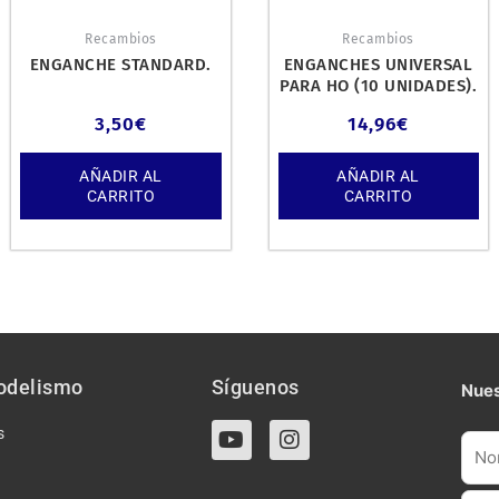
Recambios
Recambios
ENGANCHE STANDARD.
ENGANCHES UNIVERSAL
PARA HO (10 UNIDADES).
3,50
€
14,96
€
AÑADIR AL
AÑADIR AL
CARRITO
CARRITO
odelismo
Síguenos
Nues
Y
I
s
o
n
u
s
t
t