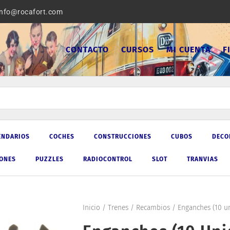
info@rocafort.com
CONTACTO
CURSOS
MI CUENTA
F
ENDARIOS
COCHES
CONSTRUCCIONES
CUBOS
DECO
IONES
PUZZLES
RADIOCONTROL
SLOT
TRANVIAS
Inicio
/
Trenes
/
Recambios
/ Enganches (10 u