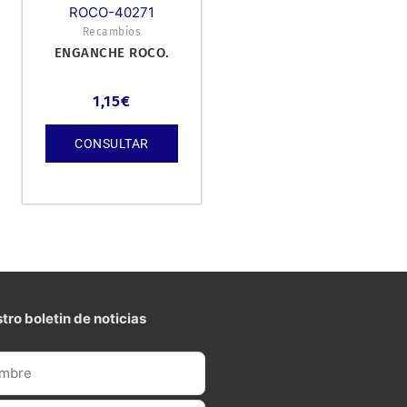
ROCO-40271
Recambios
ENGANCHE ROCO.
1,15
€
CONSULTAR
tro boletin de noticias