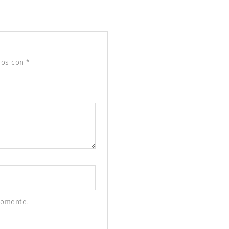
dos con
*
comente.