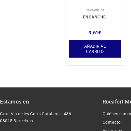
Recambios
ENGANCHE.
3,61
€
AÑADIR AL
CARRITO
Estamos en
Rocafort M
Gran Via de les Corts Catalanes, 436
Quiénes somo
08015 Barcelona
Contacto
Aviso legal