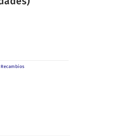
dades)
Recambios
: