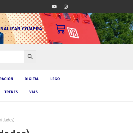
Y
I
o
n
u
s
t
t
u
a
Carrito
b
g
INALIZAR COMPRA
e
r
a
m
RACIÓN
DIGITAL
LEGO
TRENES
VIAS
nidades)