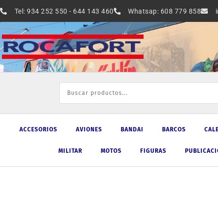
Ir
Tel: 934 252 550 - 644 143 460
Whatsap: 608 779 858
al
contenido
ACCESORIOS
AVIONES
BANDAI
BARCOS
CAL
MILITAR
MOTOS
FIGURAS
PUBLICAC