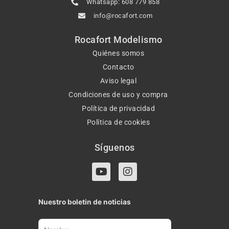
Whatsapp: 608 779 858
info@rocafort.com
Rocafort Modelismo
Quiénes somos
Contacto
Aviso legal
Condiciones de uso y compra
Política de privacidad
Política de cookies
Síguenos
Y
I
o
n
u
s
t
t
Nuestro boletin de noticias
u
a
b
g
e
r