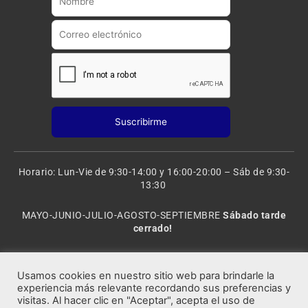
a
m
Horario: Lun-Vie de 9:30-14:00 y 16:00-20:00 – Sáb de 9:30-
13:30
MAYO-JUNIO-JULIO-AGOSTO-SEPTIEMBRE
Sábado tarde
cerrado!
VACACIONES: 8 al 20 de AGOSTO
CERRADO
Usamos cookies en nuestro sitio web para brindarle la
experiencia más relevante recordando sus preferencias y
visitas. Al hacer clic en "Aceptar", acepta el uso de
Rocafort Modelismo | Copyright 2021 © Todos los derechos