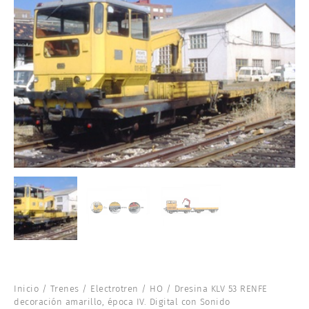
Inicio
/
Trenes
/
Electrotren
/
HO
/ Dresina KLV 53 RENFE
decoración amarillo, época IV. Digital con Sonido