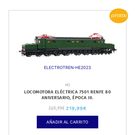
El
El
¡OFERTA!
precio
precio
original
actual
era:
es:
269,99€.
219,99€.
ELECTROTREN-HE2023
HO
LOCOMOTORA ELÉCTRICA 7501 RENFE 80
ANIVERSARIO, ÉPOCA III.
269,99
€
219,99
€
AÑADIR AL CARRITO