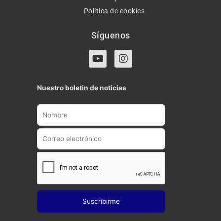
Política de cookies
Síguenos
Y
I
o
n
u
s
t
t
Nuestro boletin de noticias
u
a
b
g
e
r
a
m