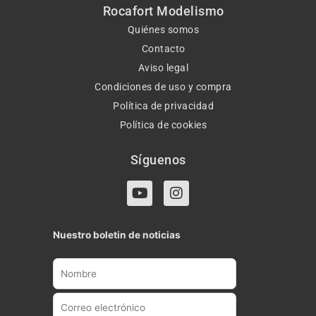
Rocafort Modelismo
Quiénes somos
Contacto
Aviso legal
Condiciones de uso y compra
Política de privacidad
Política de cookies
Síguenos
Y
I
o
n
u
s
t
t
Nuestro boletin de noticias
u
a
b
g
e
r
a
m