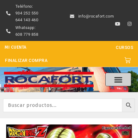
Ir
Teléfono:
al
934 252 550
info@rocafort.com
contenido
644 143 460
Y
I
o
n
Whatsapp:
u
s
608 779 858
t
t
u
a
b
g
MI CUENTA
CURSOS
e
r
a
m
Carri
FINALIZAR COMPRA