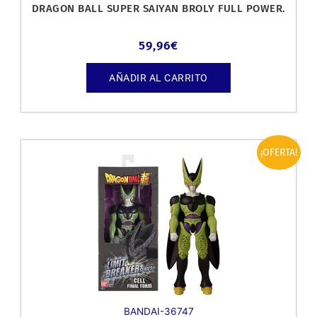
DRAGON BALL SUPER SAIYAN BROLY FULL POWER.
59,96
€
AÑADIR AL CARRITO
El
El
¡OFERTA!
precio
precio
original
actual
era:
es:
26,95€.
22,99€.
BANDAI-36747