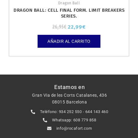
Dragon Ball
DRAGON BALL: CELL FINAL FORM. LIMIT BREAKERS
SERIES.
26,95
€
22,99
€
AÑADIR AL CARRITO
Estamos en
Gran Via de les Corts Catalanes, 436
08015 Barcelona
Teléfono: 934 252 550 - 644 143 460
Whatsapp: 608 779 858
info@rocafort.com