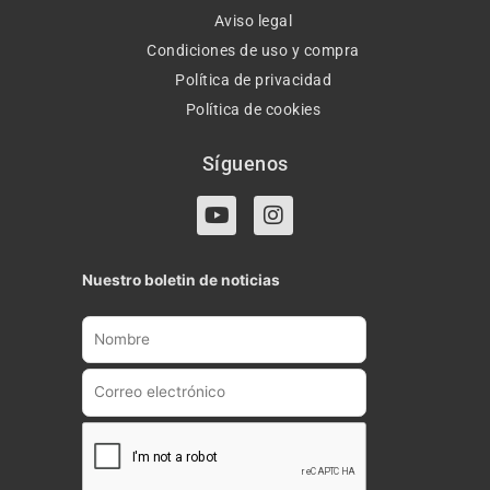
Aviso legal
Condiciones de uso y compra
Política de privacidad
Política de cookies
Síguenos
Y
I
o
n
u
s
t
t
Nuestro boletin de noticias
u
a
b
g
e
r
a
m