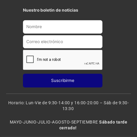
u
s
t
t
Nuestro boletin de noticias
u
a
b
g
e
r
a
m
Horario: Lun-Vie de 9:30-14:00 y 16:00-20:00 – Sáb de 9:30-
13:30
MAYO-JUNIO-JULIO-AGOSTO-SEPTIEMBRE
Sábado tarde
cerrado!