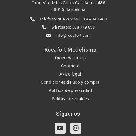
Gran Via de les Corts Catalanes, 436
08015 Barcelona
Teléfono: 934 252 550 - 644 143 460
Whatsapp: 608 779 858
info@rocafort.com
Rocafort Modelismo
Quiénes somos
Contacto
Aviso legal
Condiciones de uso y compra
Política de privacidad
Política de cookies
Síguenos
Y
I
o
n