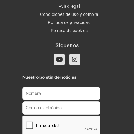
Aviso legal
Condiciones de uso y compra
Política de privacidad
Política de cookies
Síguenos
Y
I
o
n
u
s
t
t
Nuestro boletin de noticias
u
a
b
g
e
r
a
m