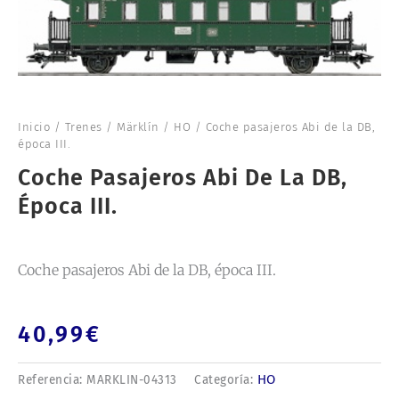
Inicio
/
Trenes
/
Märklín
/
HO
/ Coche pasajeros Abi de la DB,
época III.
Coche Pasajeros Abi De La DB,
Época III.
Coche pasajeros Abi de la DB, época III.
40,99
€
HO
Referencia:
MARKLIN-04313
Categoría: