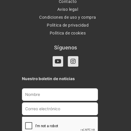
Contacto
Aviso legal
Condiciones de uso y compra
Política de privacidad
Política de cookies
Síguenos
Y
I
o
n
u
s
t
t
Nuestro boletin de noticias
u
a
b
g
e
r
a
m