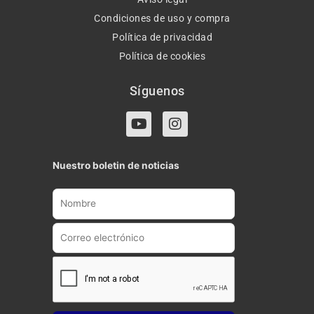
Condiciones de uso y compra
Política de privacidad
Política de cookies
Síguenos
Y
I
o
n
u
s
t
t
Nuestro boletin de noticias
u
a
b
g
e
r
a
m