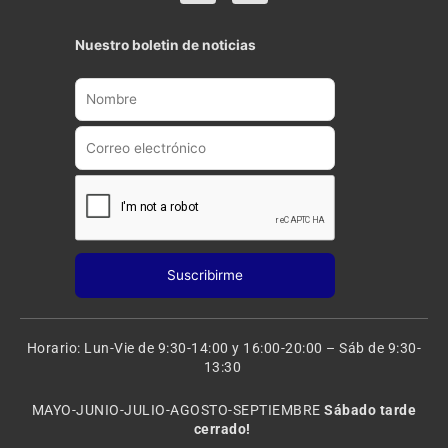
u
s
t
t
Nuestro boletin de noticias
u
a
b
g
e
r
a
m
Horario: Lun-Vie de 9:30-14:00 y 16:00-20:00 – Sáb de 9:30-
13:30
MAYO-JUNIO-JULIO-AGOSTO-SEPTIEMBRE
Sábado tarde
cerrado!