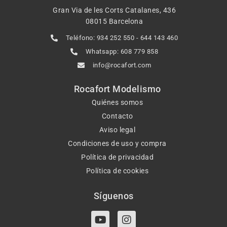
Gran Via de les Corts Catalanes, 436
08015 Barcelona
Teléfono: 934 252 550 - 644 143 460
Whatsapp: 608 779 858
info@rocafort.com
Rocafort Modelismo
Quiénes somos
Contacto
Aviso legal
Condiciones de uso y compra
Política de privacidad
Política de cookies
Síguenos
Y
I
o
n