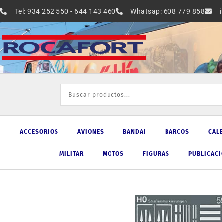
Ir
Tel: 934 252 550 - 644 143 460
Whatsap: 608 779 858
al
contenido
ACCESORIOS
AVIONES
BANDAI
BARCOS
CAL
MILITAR
MOTOS
FIGURAS
PUBLICAC