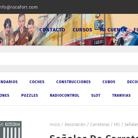
info@rocafort.com
CONTACTO
CURSOS
MI CUENTA
F
ENDARIOS
COCHES
CONSTRUCCIONES
CUBOS
DECO
IONES
PUZZLES
RADIOCONTROL
SLOT
TRANVIAS
Inicio
/
Decoración
/
Carreteras
/
HO
/ Señales