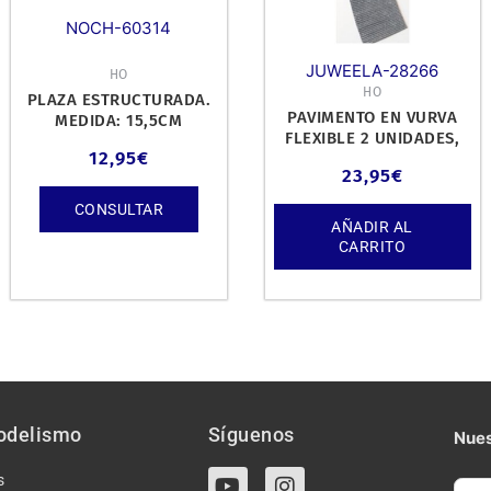
NOCH-60314
JUWEELA-28266
HO
HO
PLAZA ESTRUCTURADA.
PAVIMENTO EN VURVA
MEDIDA: 15,5CM
FLEXIBLE 2 UNIDADES,
(ANCHO) X 21CM
12,95
€
ESCALA 1/87.
(LARGO).
23,95
€
CONSULTAR
AÑADIR AL
CARRITO
odelismo
Síguenos
Nues
Y
I
s