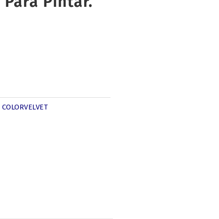
Para Pintar.
COLORVELVET
: