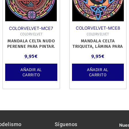
COLORVELVET-MCE8
COLORVELVET-MCE7
COLORVELVET
COLORVELVET
MANDALA CELTA NUDO
MANDALA CELTA
PERENNE PARA PINTAR.
TRIQUETA, LÁMINA PARA
PINTAR.
9,95
€
9,95
€
AÑADIR AL
AÑADIR AL
CARRITO
CARRITO
odelismo
Síguenos
Nues