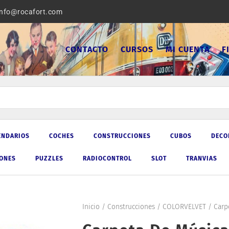
info@rocafort.com
CONTACTO
CURSOS
MI CUENTA
F
ENDARIOS
COCHES
CONSTRUCCIONES
CUBOS
DECO
IONES
PUZZLES
RADIOCONTROL
SLOT
TRANVIAS
Inicio
/
Construcciones
/
COLORVELVET
/ Carpe