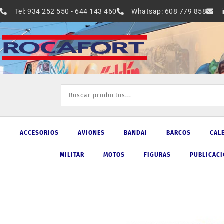
Ir
Tel: 934 252 550 - 644 143 460
Whatsap: 608 779 858
al
contenido
ACCESORIOS
AVIONES
BANDAI
BARCOS
CAL
MILITAR
MOTOS
FIGURAS
PUBLICAC