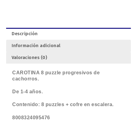
de
cachorros.
cantidad
Descripción
Información adicional
Valoraciones (0)
CAROTINA 8 puzzle progresivos de
cachorros.
De 1-4 años.
Contenido: 8 puzzles + cofre en escalera.
8008324095476