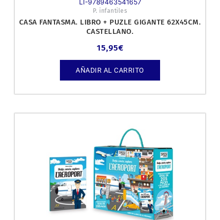
LI-9789463541657
P. infantiles
CASA FANTASMA. LIBRO + PUZLE GIGANTE 62X45CM.
CASTELLANO.
15,95
€
AÑADIR AL CARRITO