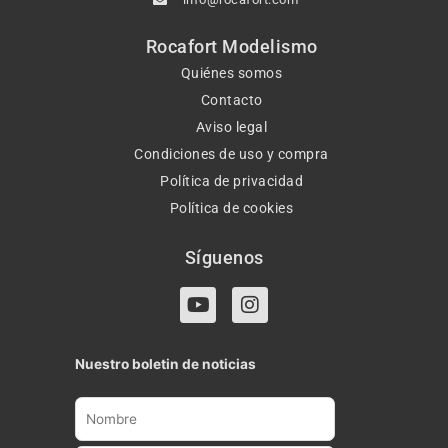
Rocafort Modelismo
Quiénes somos
Contacto
Aviso legal
Condiciones de uso y compra
Política de privacidad
Política de cookies
Síguenos
Y
I
o
n
u
s
t
t
Nuestro boletin de noticias
u
a
b
g
e
r
a