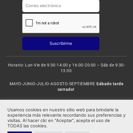
m
Horario: Lun-Vie de 9:30-14:00 y 16:00-20:00 – Sáb de 9:30-
13:30
MAYO-JUNIO-JULIO-AGOSTO-SEPTIEMBRE
Sábado tarde
cerrado!
VACACIONES: 8 al 20 de AGOSTO
CERRADO
Usamos cookies en nuestro sitio web para brindarle la
experiencia más relevante recordando sus preferencias y
visitas. Al hacer clic en "Aceptar", acepta el uso de
Rocafort Modelismo | Copyright 2021 © Todos los derechos
TODAS las cookies.
reservados.