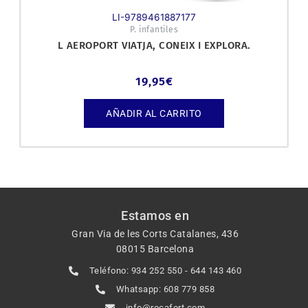
LI-9789461887177
P. infantiles
L AEROPORT VIATJA, CONEIX I EXPLORA.
19,95
€
AÑADIR AL CARRITO
Estamos en
Gran Via de les Corts Catalanes, 436
08015 Barcelona
Teléfono: 934 252 550 - 644 143 460
Whatsapp: 608 779 858
info@rocafort.com