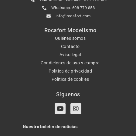
Whatsapp: 608 779 858
info@rocafort.com
Rocafort Modelismo
Quiénes somos
Contacto
Aviso legal
Condiciones de uso y compra
Política de privacidad
Política de cookies
Síguenos
Y
I
o
n
u
s
t
t
Nuestro boletin de noticias
u
a