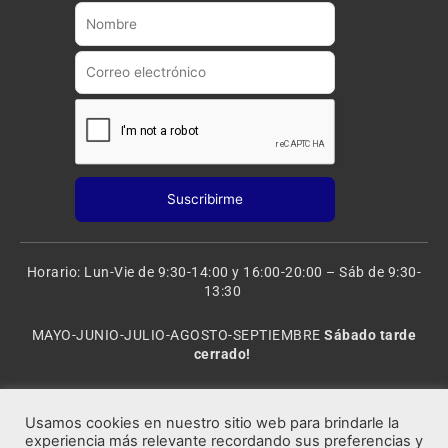
b
g
e
r
a
m
Horario: Lun-Vie de 9:30-14:00 y 16:00-20:00 – Sáb de 9:30-
13:30
MAYO-JUNIO-JULIO-AGOSTO-SEPTIEMBRE
Sábado tarde
cerrado!
VACACIONES: 8 al 20 de AGOSTO
CERRADO
Usamos cookies en nuestro sitio web para brindarle la
experiencia más relevante recordando sus preferencias y