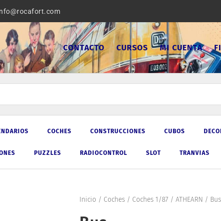
info@rocafort.com
CONTACTO
CURSOS
MI CUENTA
F
ENDARIOS
COCHES
CONSTRUCCIONES
CUBOS
DECO
IONES
PUZZLES
RADIOCONTROL
SLOT
TRANVIAS
Inicio
/
Coches
/
Coches 1/87
/
ATHEARN
/ Bus