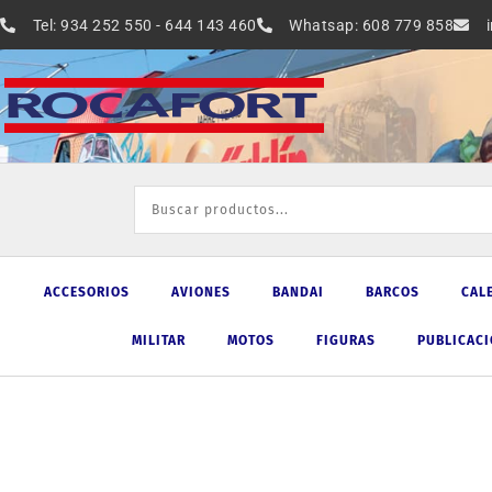
Ir
Tel: 934 252 550 - 644 143 460
Whatsap: 608 779 858
al
contenido
ACCESORIOS
AVIONES
BANDAI
BARCOS
CAL
MILITAR
MOTOS
FIGURAS
PUBLICAC