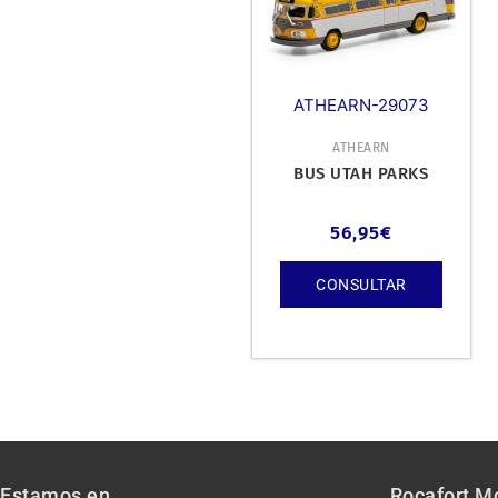
ATHEARN-29073
ATHEARN
BUS UTAH PARKS
56,95
€
CONSULTAR
Estamos en
Rocafort M