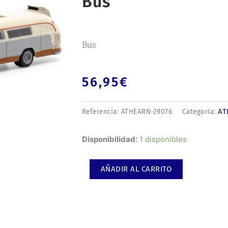
Bus
Bus
56,95
€
AT
Referencia:
ATHEARN-29076
Categoría:
Bus
Disponibilidad:
1 disponibles
cantidad
AÑADIR AL CARRITO