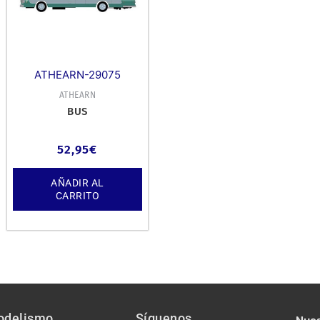
ATHEARN-29075
ATHEARN
BUS
52,95
€
AÑADIR AL
CARRITO
odelismo
Síguenos