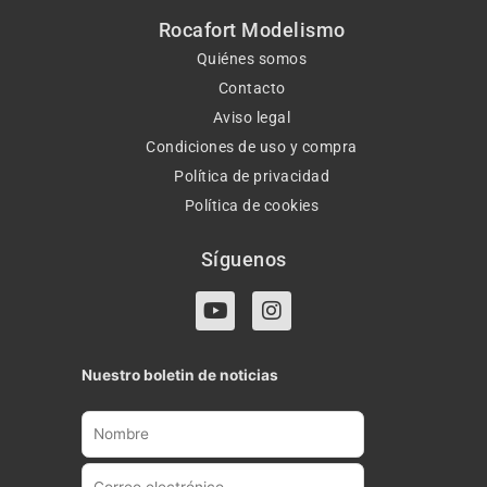
Rocafort Modelismo
Quiénes somos
Contacto
Aviso legal
Condiciones de uso y compra
Política de privacidad
Política de cookies
Síguenos
Y
I
o
n
u
s
t
t
Nuestro boletin de noticias
u
a
b
g
e
r
a
m