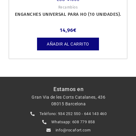
Recambios
ENGANCHES UNIVERSAL PARA HO (10 UNIDADES).
14,96
€
AÑADIR AL CARRITO
Estamos en
Gran Via de les Corts Catalanes, 436
08015 Barcelona
Teléfono: 934 252 550 - 644 143 460
Whatsapp: 608 779 858
info@rocafort.com