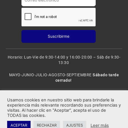
Horario: Lun-Vie de 9:30-14:00 y 16:00-20:00 – Sáb de 9:30-
13:30
MAYO-JUNIO-JULIO-AGOSTO-SEPTIEMBRE
Sábado tarde
cerrado!
VACACIONES: 8 al 20 de AGOSTO
CERRADO
Usamos cookies en nuestro sitio web para brindarle la
experiencia más relevante recordando sus preferencias y
visitas. Al hacer clic en "Aceptar", acepta el uso de
Rocafort Modelismo | Copyright 2021 © Todos los derechos
TODAS las cookies.
reservados.
Leer más
ACEPTAR
RECHAZAR
AJUSTES