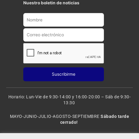
t
t
Nuestro boletin de noticias
u
a
b
g
e
r
a
m
Horario: Lun-Vie de 9:30-14:00 y 16:00-20:00 – Sáb de 9:30-
13:30
MAYO-JUNIO-JULIO-AGOSTO-SEPTIEMBRE
Sábado tarde
cerrado!
VACACIONES: 8 al 20 de AGOSTO
CERRADO