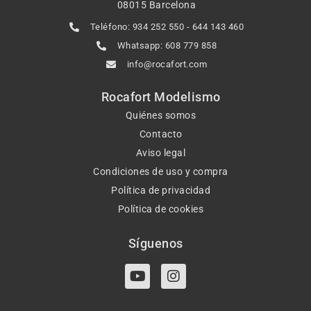
08015 Barcelona
Teléfono: 934 252 550 - 644 143 460
Whatsapp: 608 779 858
info@rocafort.com
Rocafort Modelismo
Quiénes somos
Contacto
Aviso legal
Condiciones de uso y compra
Política de privacidad
Política de cookies
Síguenos
Y
I
o
n
u
s