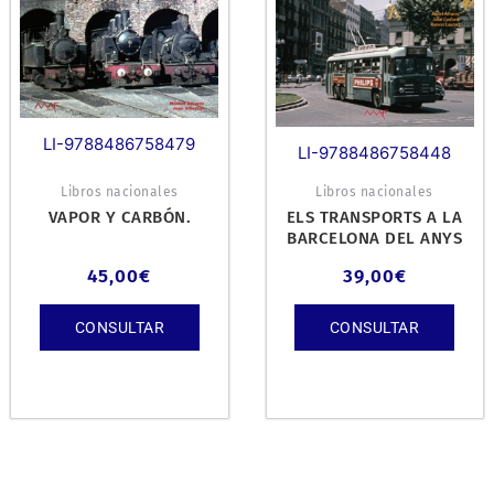
LI-9788486758479
LI-9788486758448
Libros nacionales
Libros nacionales
VAPOR Y CARBÓN.
ELS TRANSPORTS A LA
BARCELONA DEL ANYS
60.
45,00
€
39,00
€
CONSULTAR
CONSULTAR