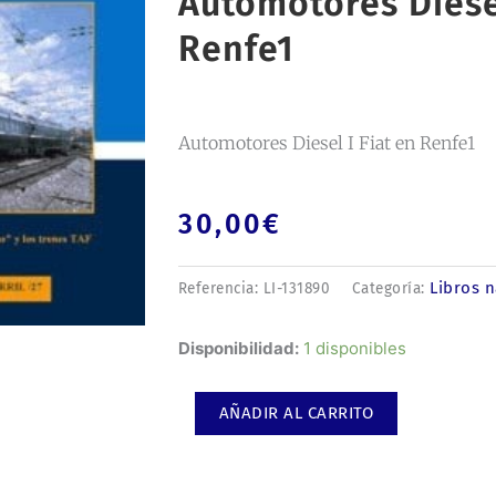
Automotores Diesel
Renfe1
Automotores Diesel I Fiat en Renfe1
30,00
€
Libros 
Referencia:
LI-131890
Categoría:
Automotores
Disponibilidad:
1 disponibles
Diesel
I
AÑADIR AL CARRITO
Fiat
en
Renfe1