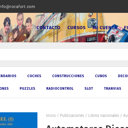
info@rocafort.com
CONTACTO
CURSOS
MI CUENTA
F
ENDARIOS
COCHES
CONSTRUCCIONES
CUBOS
DECO
IONES
PUZZLES
RADIOCONTROL
SLOT
TRANVIAS
Inicio
/
Publicaciones
/
Libros nacionales
/ Aut