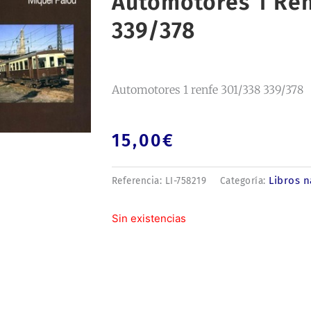
Automotores 1 Ren
339/378
Automotores 1 renfe 301/338 339/378
15,00
€
Libros n
Referencia:
LI-758219
Categoría:
Sin existencias