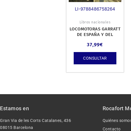
LI-9788486758264
Libros nacionales
LOCOMOTORAS GARRATT
DE ESPAÑA Y DEL
MUNDO.
37,99
€
CONSULTAR
Estamos en
Rocafort M
Gran Via de les Corts Catalanes, 436
Quiénes somo
08015 Barcelona
Contacto