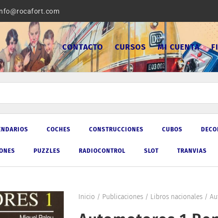
info@rocafort.com
CONTACTO
CURSOS
MI CUENTA
F
ENDARIOS
COCHES
CONSTRUCCIONES
CUBOS
DECO
IONES
PUZZLES
RADIOCONTROL
SLOT
TRANVIAS
Inicio
/
Publicaciones
/
Libros nacionales
/ Au