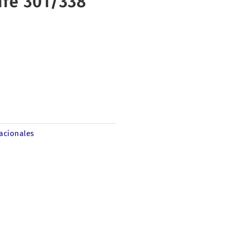
fe 301/338
acionales