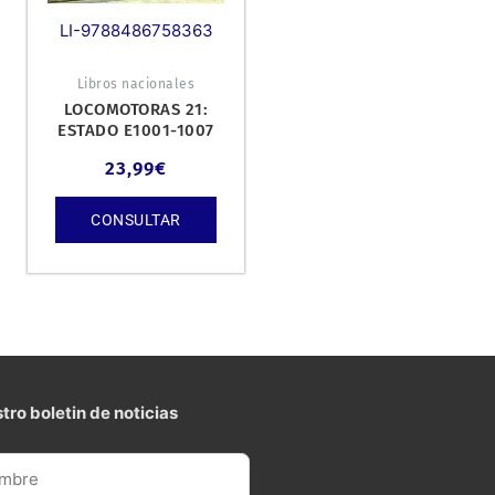
LI-9788486758363
Libros nacionales
LOCOMOTORAS 21:
ESTADO E1001-1007
RENFE 1001-1007
23,99
€
CONSULTAR
tro boletin de noticias