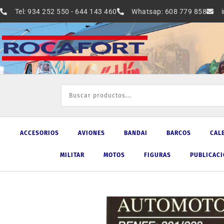
Ir
Tel: 934 252 550 - 644 143 460
Whatsap: 608 779 858
al
contenido
ACCESORIOS
AVIONES
BANDAI
BARCOS
CAL
MILITAR
MOTOS
FIGURAS
PUBLICAC