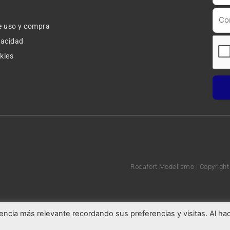
u
s
t
t
u
a
e uso y compra
b
g
e
r
ivacidad
a
okies
m
Rocafort Modelismo | Copyright
encia más relevante recordando sus preferencias y visitas. Al ha
Marketing Digital Seoxan