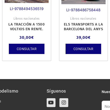
LI-9788494536519
LI-9788486758448
Libros nacionales
Libros nacionales
LA TRACCIÓN A 1500
ELS TRANSPORTS A LA
VOLTIOS EN RENFE.
BARCELONA DEL ANYS
60.
30,00
€
39,00
€
CONSULTAR
CONSULTAR
odelismo
Síguenos
Nues
Y
I
s
o
n