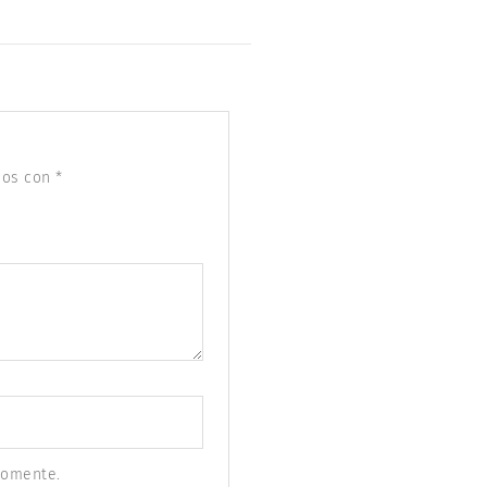
dos con
*
comente.