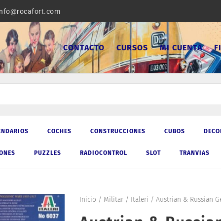
info@rocafort.com
CONTACTO
CURSOS
MI CUENTA
F
ENDARIOS
COCHES
CONSTRUCCIONES
CUBOS
DECO
IONES
PUZZLES
RADIOCONTROL
SLOT
TRANVIAS
Inicio
/
Militar
/
Italeri
/ Austrian & Russian Gen