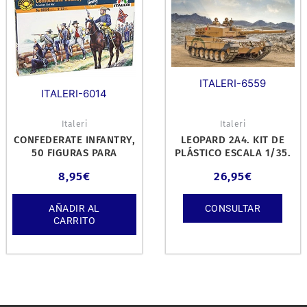
ITALERI-6559
ITALERI-6014
Italeri
Italeri
CONFEDERATE INFANTRY,
LEOPARD 2A4. KIT DE
50 FIGURAS PARA
PLÁSTICO ESCALA 1/35.
PINTAR. ESCALA 1/72.
8,95
€
26,95
€
AÑADIR AL
CONSULTAR
CARRITO