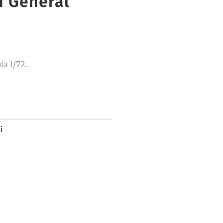
n General
la 1/72.
i