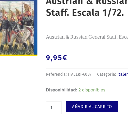
Austrian & Russia
Staff. Escala 1/72.
Austrian & Russian General Staff. Esca
9,95
€
Italer
Referencia:
ITALERI-6037
Categoría:
Austrian
Disponibilidad:
2 disponibles
&
Russian
AÑADIR AL CARRITO
General
Staff.
Escala