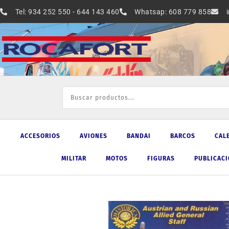
Ir
Tel: 934 252 550 - 644 143 460
Whatsap: 608 779 858
al
contenido
ACCESORIOS
AVIONES
BANDAI
BARCOS
CAL
MILITAR
MOTOS
FIGURAS
PUBLICAC