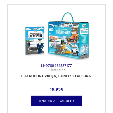
LI-9789461887177
P. infantiles
L AEROPORT VIATJA, CONEIX I EXPLORA.
19,95
€
AÑADIR AL CARRITO