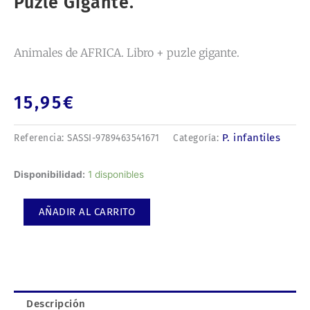
Puzle Gigante.
Animales de AFRICA. Libro + puzle gigante.
15,95
€
P. infantiles
Referencia:
SASSI-9789463541671
Categoría:
Animales
Disponibilidad:
1 disponibles
de
AFRICA.
AÑADIR AL CARRITO
Libro
+
puzle
gigante.
cantidad
Descripción