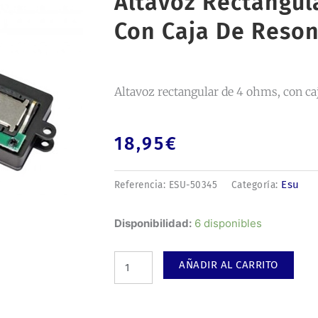
Altavoz Rectangul
Con Caja De Reson
Altavoz rectangular de 4 ohms, con caj
18,95
€
Esu
Referencia:
ESU-50345
Categoría:
Altavoz
Disponibilidad:
6 disponibles
rectangular
de
AÑADIR AL CARRITO
4
ohms,
con