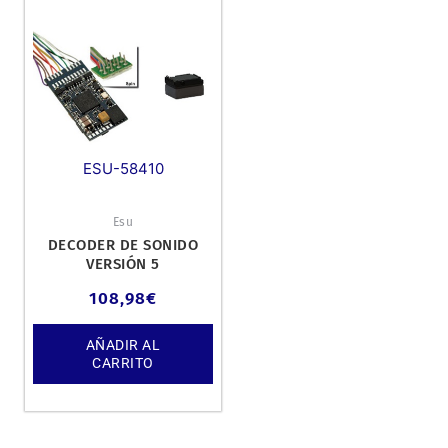
ESU-58410
Esu
DECODER DE SONIDO
VERSIÓN 5
DCC/MM/SX/M4
108,98
€
AÑADIR AL
CARRITO