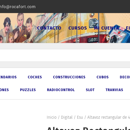
info@rocafort.com
CONTACTO
CURSOS
MI CUENTA
F
ENDARIOS
COCHES
CONSTRUCCIONES
CUBOS
DECO
IONES
PUZZLES
RADIOCONTROL
SLOT
TRANVIAS
Inicio
/
Digital
/
Esu
/ Altavoz rectangular de 4