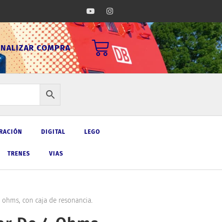
Y
I
o
n
u
s
t
t
u
a
Carrito
b
g
INALIZAR COMPRA
e
r
a
m
RACIÓN
DIGITAL
LEGO
TRENES
VIAS
 ohms, con caja de resonancia.