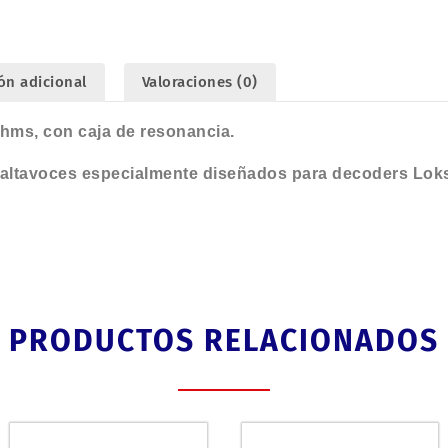
caja
de
resonancia.
cantidad
ón adicional
Valoraciones (0)
ohms, con caja de resonancia.
altavoces especialmente diseñados para decoders Lok
PRODUCTOS RELACIONADOS