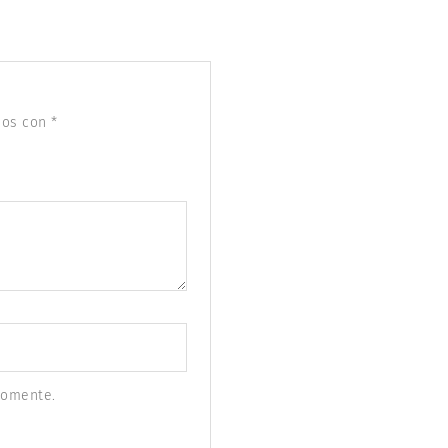
dos con
*
comente.