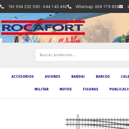
Ir
Tel: 934 252 550 - 644 143 460
Whatsap: 608 779 858
al
contenido
ACCESORIOS
AVIONES
BANDAI
BARCOS
CAL
MILITAR
MOTOS
FIGURAS
PUBLICAC