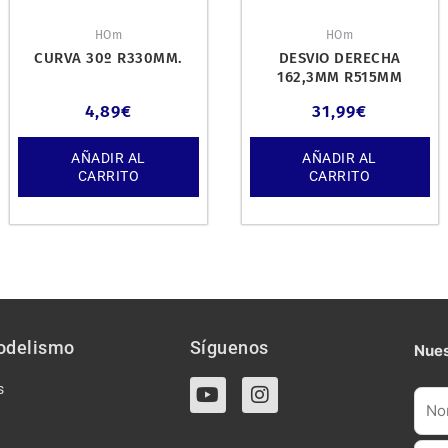
HOm
HOm
CURVA 30º R330MM.
DESVIO DERECHA
162,3MM R515MM
4,89
€
31,99
€
AÑADIR AL
AÑADIR AL
CARRITO
CARRITO
odelismo
Síguenos
Nues
Y
I
s
o
n
u
s
t
t