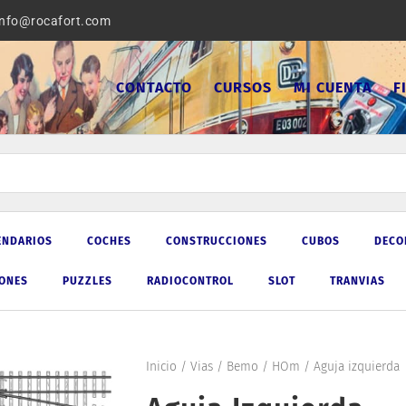
info@rocafort.com
CONTACTO
CURSOS
MI CUENTA
F
ENDARIOS
COCHES
CONSTRUCCIONES
CUBOS
DECO
IONES
PUZZLES
RADIOCONTROL
SLOT
TRANVIAS
Inicio
/
Vias
/
Bemo
/
HOm
/ Aguja izquierda