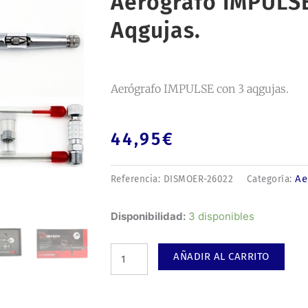
Aerógrafo IMPULSE
Aqgujas.
Aerógrafo IMPULSE con 3 aqgujas.
44,95
€
Ae
Referencia:
DISMOER-26022
Categoría:
Aerógrafo
Disponibilidad:
3 disponibles
IMPULSE
con
AÑADIR AL CARRITO
3
aqgujas.
cantidad