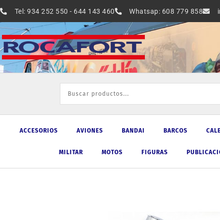
Ir
Tel: 934 252 550 - 644 143 460
Whatsap: 608 779 858
al
contenido
ACCESORIOS
AVIONES
BANDAI
BARCOS
CAL
MILITAR
MOTOS
FIGURAS
PUBLICAC