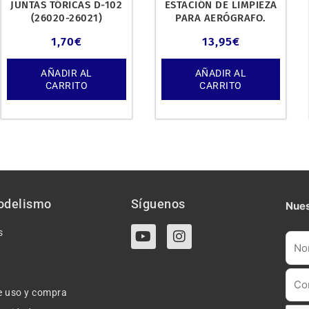
JUNTAS TÓRICAS D-102
ESTACIÓN DE LIMPIEZA
(26020-26021)
PARA AERÓGRAFO.
1,70
€
13,95
€
AÑADIR AL
AÑADIR AL
CARRITO
CARRITO
odelismo
Síguenos
Nues
Y
I
s
o
n
u
s
t
t
u
a
e uso y compra
b
g