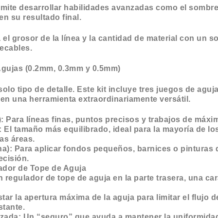
rmite desarrollar habilidades avanzadas como el sombre
en su resultado final.
 el grosor de la línea y la cantidad de material con un so
ecables.
e Agujas (0.2mm, 0.3mm y 0.5mm)
solo tipo de detalle. Este kit incluye tres juegos de agu
 en una herramienta extraordinariamente versátil.
: Para líneas finas, puntos precisos y trabajos de máxim
El tamaño más equilibrado, ideal para la mayoría de los
as áreas.
a): Para aplicar fondos pequeños, barnices o pinturas 
ecisión.
ador de Tope de Aguja
 regulador de tope de aguja en la parte trasera, una car
star la apertura máxima de la aguja para limitar el flujo 
stante.
zada: Un “seguro” que ayuda a mantener la uniformidad