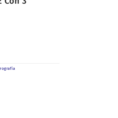
 Con 3
rografía