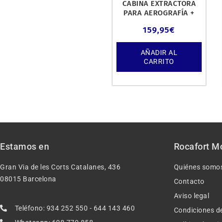
CABINA EXTRACTORA
PARA AEROGRAFÍA +
LED.
159,95
€
AÑADIR AL
CARRITO
Estamos en
Rocafort M
Gran Via de les Corts Catalanes, 436
Quiénes somo
08015 Barcelona
Contacto
Aviso legal
Teléfono: 934 252 550 - 644 143 460
Condiciones d