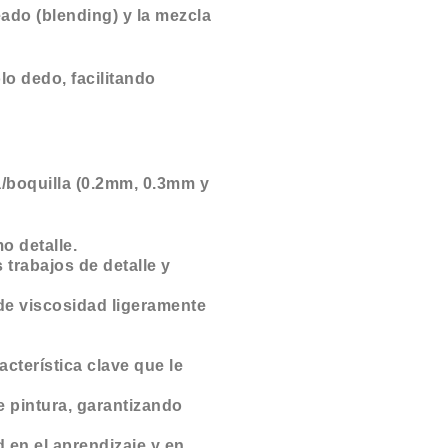
ado (blending) y la mezcla
lo dedo, facilitando
ja/boquilla (0.2mm, 0.3mm y
o detalle.
 trabajos de detalle y
de viscosidad ligeramente
acterística clave que le
de pintura, garantizando
 en el aprendizaje y en