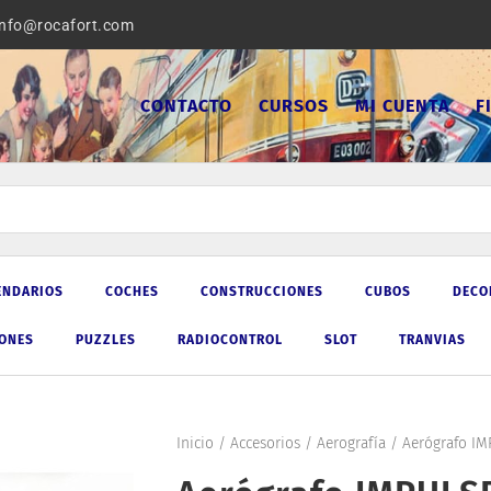
info@rocafort.com
CONTACTO
CURSOS
MI CUENTA
F
ENDARIOS
COCHES
CONSTRUCCIONES
CUBOS
DECO
IONES
PUZZLES
RADIOCONTROL
SLOT
TRANVIAS
Inicio
/
Accesorios
/
Aerografía
/ Aerógrafo IM