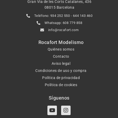
Gran Via de les Corts Catalanes, 436
08015 Barcelona
Teléfono: 934 252 550 - 644 143 460
Whatsapp: 608 779 858
info@rocafort.com
Rocafort Modelismo
Quiénes somos
Contacto
Aviso legal
Condiciones de uso y compra
Política de privacidad
Política de cookies
Síguenos
Y
I
o
n