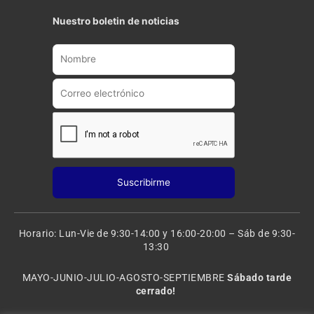
u
s
t
t
Nuestro boletin de noticias
u
a
b
g
e
r
a
m
Horario: Lun-Vie de 9:30-14:00 y 16:00-20:00 – Sáb de 9:30-
13:30
MAYO-JUNIO-JULIO-AGOSTO-SEPTIEMBRE
Sábado tarde
cerrado!