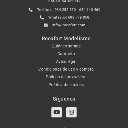
08015 Barcelona
Teléfono: 934 252 550 - 644 143 460
Whatsapp: 608 779 858
info@rocafort.com
Rocafort Modelismo
Quiénes somos
Contacto
Aviso legal
Condiciones de uso y compra
Política de privacidad
Política de cookies
Síguenos
Y
I
o
n
u
s
t
t