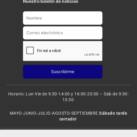
Nuestro boletin de noticias
u
a
b
g
e
r
a
m
Horario: Lun-Vie de 9:30-14:00 y 16:00-20:00 – Sáb de 9:30-
13:30
MAYO-JUNIO-JULIO-AGOSTO-SEPTIEMBRE
Sábado tarde
cerrado!
VACACIONES: 8 al 20 de AGOSTO
CERRADO