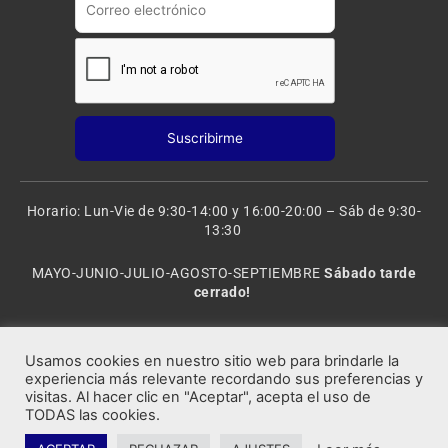
Horario: Lun-Vie de 9:30-14:00 y 16:00-20:00 – Sáb de 9:30-
13:30
MAYO-JUNIO-JULIO-AGOSTO-SEPTIEMBRE
Sábado tarde
cerrado!
VACACIONES: 8 al 20 de AGOSTO
CERRADO
Usamos cookies en nuestro sitio web para brindarle la
experiencia más relevante recordando sus preferencias y
visitas. Al hacer clic en "Aceptar", acepta el uso de
Rocafort Modelismo | Copyright 2021 © Todos los derechos
TODAS las cookies.
reservados.