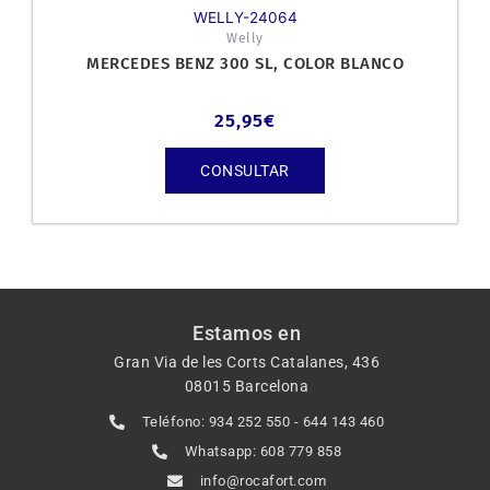
WELLY-24064
Welly
MERCEDES BENZ 300 SL, COLOR BLANCO
25,95
€
CONSULTAR
Estamos en
Gran Via de les Corts Catalanes, 436
08015 Barcelona
Teléfono: 934 252 550 - 644 143 460
Whatsapp: 608 779 858
info@rocafort.com