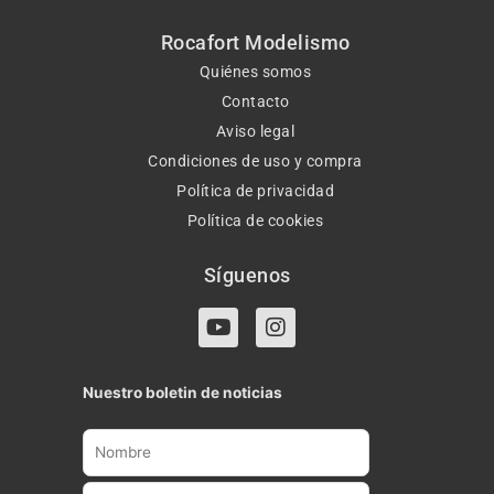
Rocafort Modelismo
Quiénes somos
Contacto
Aviso legal
Condiciones de uso y compra
Política de privacidad
Política de cookies
Síguenos
Y
I
o
n
u
s
t
t
Nuestro boletin de noticias
u
a
b
g
e
r
a
m