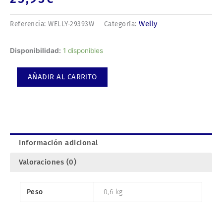
Welly
Referencia:
WELLY-29393W
Categoría:
1957
Disponibilidad:
1 disponibles
Chevrolet
Corvette.
AÑADIR AL CARRITO
cantidad
Información adicional
Valoraciones (0)
Peso
0,6 kg