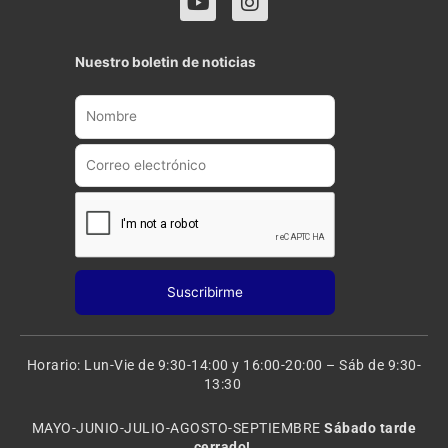
o
n
u
s
t
t
Nuestro boletin de noticias
u
a
b
g
e
r
a
m
Horario: Lun-Vie de 9:30-14:00 y 16:00-20:00 – Sáb de 9:30-
13:30
MAYO-JUNIO-JULIO-AGOSTO-SEPTIEMBRE
Sábado tarde
cerrado!