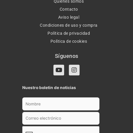
Quiénes somos
Contacto
Aviso legal
Condiciones de uso y compra
Política de privacidad
Política de cookies
Síguenos
Y
I
o
n
u
s
t
t
Nuestro boletin de noticias
u
a
b
g
e
r
a
m