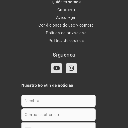
Quiénes somos
Contacto
Aviso legal
Condiciones de uso y compra
Política de privacidad
Política de cookies
Síguenos
Y
I
o
n
u
s
t
t
Nuestro boletin de noticias
u
a
b
g
e
r
a
m