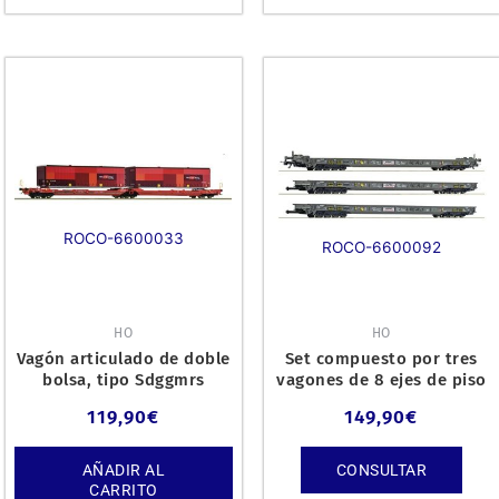
ROCO-6600033
ROCO-6600092
HO
HO
Vagón articulado de doble
Set compuesto por tres
bolsa, tipo Sdggmrs
vagones de 8 ejes de piso
738/T3000e, los ferrocar
bajo para transporte
119,90
€
149,90
€
AÑADIR AL
CONSULTAR
CARRITO