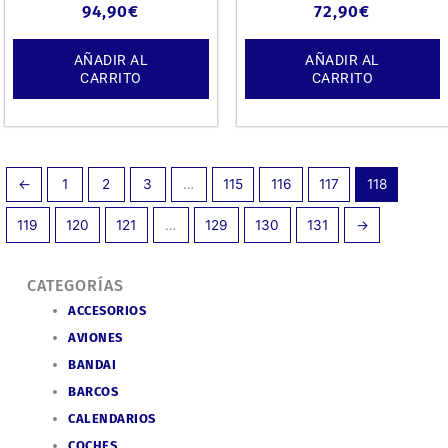
94,90
€
72,90
€
AÑADIR AL
AÑADIR AL
CARRITO
CARRITO
←
1
2
3
…
115
116
117
118
119
120
121
…
129
130
131
→
CATEGORÍAS
ACCESORIOS
AVIONES
BANDAI
BARCOS
CALENDARIOS
COCHES