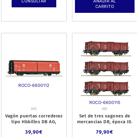
CONSULTAR
AÑADIR AL
CARRITO
ROCO-6600112
ROCO-6600115
HO
HO
Vagón puertas correderas
Set de tres vagones de
tipo Hbbillns DB AG,
mercancias DR, época III.
época VI.
39,90
€
79,90
€