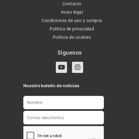
Contacto
Aviso legal
Condiciones de uso y compra
Política de privacidad
Política de cookies
Síguenos
Y
I
o
n
u
s
t
t
Nuestro boletin de noticias
u
a
b
g
e
r
a
m