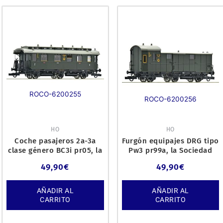
ROCO-6200255
ROCO-6200256
HO
HO
Coche pasajeros 2a-3a
Furgón equipajes DRG tipo
clase género BC3i pr05, la
Pw3 pr99a, la Sociedad
Sociedad de Reichsbah
Mexicana de Reichsbah
49,90
€
49,90
€
AÑADIR AL
AÑADIR AL
CARRITO
CARRITO