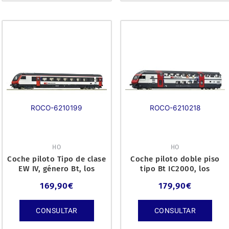
ROCO-6210199
ROCO-6210218
HO
HO
Coche piloto Tipo de clase
Coche piloto doble piso
EW IV, género Bt, los
tipo Bt IC2000, los
ferrocarriles federa
Ferrocarriles Federales S
169,90
€
179,90
€
CONSULTAR
CONSULTAR