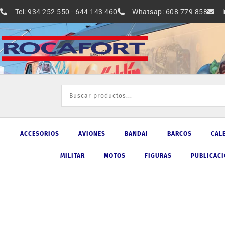
Ir
Tel: 934 252 550 - 644 143 460
Whatsap: 608 779 858
al
contenido
ACCESORIOS
AVIONES
BANDAI
BARCOS
CAL
MILITAR
MOTOS
FIGURAS
PUBLICAC