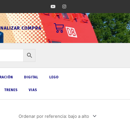
Y
I
o
n
u
s
t
t
u
a
Carrito
b
g
INALIZAR COMPRA
e
r
a
m
RACIÓN
DIGITAL
LEGO
TRENES
VIAS