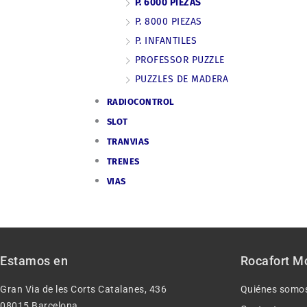
P. 6000 PIEZAS
P. 8000 PIEZAS
P. INFANTILES
PROFESSOR PUZZLE
PUZZLES DE MADERA
RADIOCONTROL
SLOT
TRANVIAS
TRENES
VIAS
Estamos en
Rocafort M
Gran Via de les Corts Catalanes, 436
Quiénes somo
08015 Barcelona