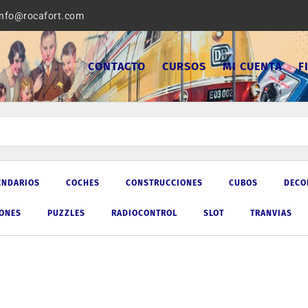
info@rocafort.com
CONTACTO
CURSOS
MI CUENTA
F
ENDARIOS
COCHES
CONSTRUCCIONES
CUBOS
DECO
IONES
PUZZLES
RADIOCONTROL
SLOT
TRANVIAS