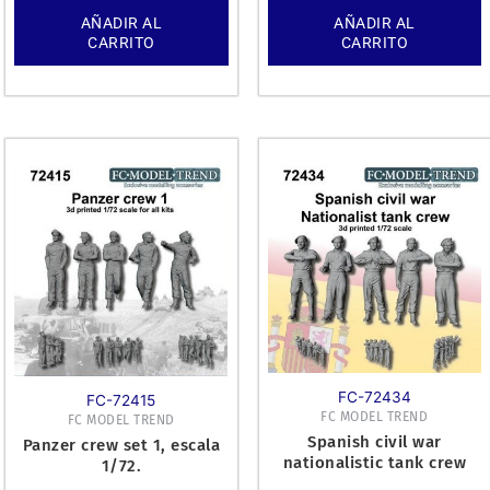
AÑADIR AL
AÑADIR AL
CARRITO
CARRITO
FC-72434
FC-72415
FC MODEL TREND
FC MODEL TREND
Spanish civil war
Panzer crew set 1, escala
nationalistic tank crew
1/72.
1/72.