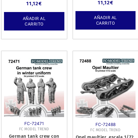
11,12
€
11,12
€
AÑADIR AL
AÑADIR AL
CARRITO
CARRITO
FC-72471
FC-72488
FC MODEL TREND
FC MODEL TREND
German tank crew con
Opel maultier, escala 1/72.