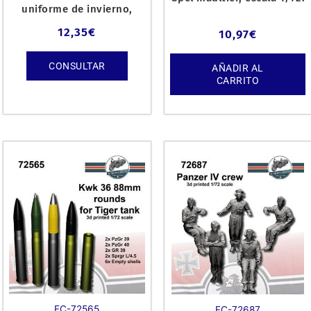
uniforme de invierno,
escala 1/72.
12,35
€
10,97
€
CONSULTAR
AÑADIR AL
CARRITO
FC-72565
FC-72687