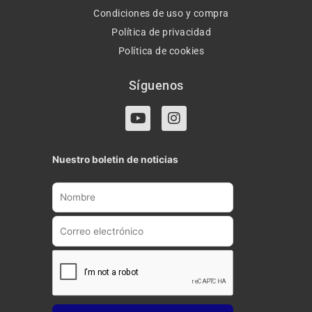
Condiciones de uso y compra
Política de privacidad
Política de cookies
Síguenos
Y
I
o
n
u
s
t
t
Nuestro boletin de noticias
u
a
b
g
e
r
a
m