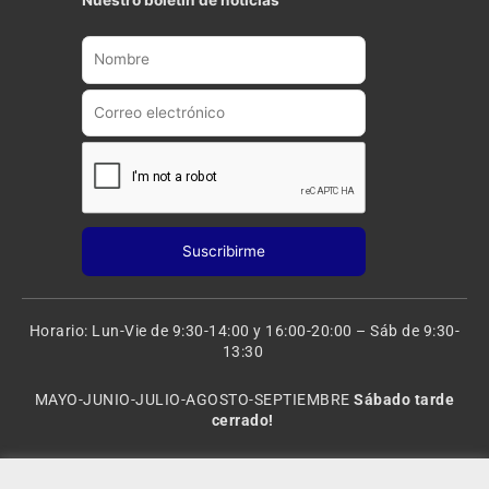
Nuestro boletin de noticias
u
a
b
g
e
r
a
m
Horario: Lun-Vie de 9:30-14:00 y 16:00-20:00 – Sáb de 9:30-
13:30
MAYO-JUNIO-JULIO-AGOSTO-SEPTIEMBRE
Sábado tarde
cerrado!
VACACIONES: 8 al 20 de AGOSTO
CERRADO