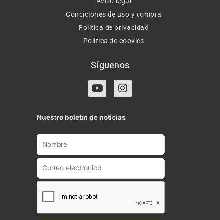
Aviso legal
Condiciones de uso y compra
Política de privacidad
Política de cookies
Síguenos
Y
I
o
n
u
s
t
t
Nuestro boletin de noticias
u
a
b
g
e
r
a
m