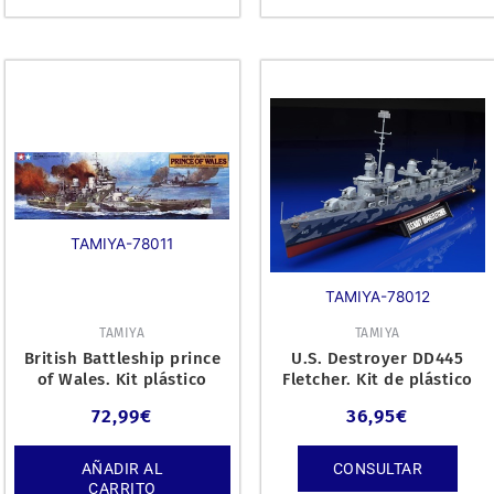
TAMIYA-78011
TAMIYA-78012
TAMIYA
TAMIYA
British Battleship prince
U.S. Destroyer DD445
of Wales. Kit plástico
Fletcher. Kit de plástico
escala 1/350.
escala 1/350.
72,99
€
36,95
€
AÑADIR AL
CONSULTAR
CARRITO