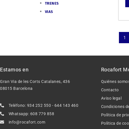
TRENES
VIAS
1
Estamos en
Rocafort M
Gran Via de les Corts Catalanes, 436
Quiénes somo
08015 Barcelona
Contacto
Aviso legal
Teléfono: 934 252 550 - 644 143 460
Condiciones d
Whatsapp: 608 779 858
Política de pr
info@rocafort.com
Política de co