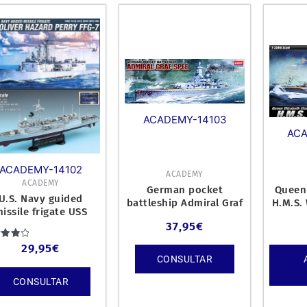
ACADEMY-14103
ACA
ACADEMY-14102
ACADEMY
ACADEMY
German pocket
Queen 
U.S. Navy guided
battleship Admiral Graf
H.M.S. 
issile frigate USS
Spee. Kit de plástico
plásti
IVER HAZARD PERRY
37,95
€
escala 1/3
FFG-7. Kit de
orado
29,95
€
on
CONSULTAR
.00
e 5
CONSULTAR