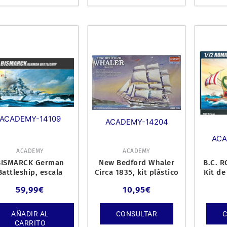
ACADEMY-14109
ACADEMY-14204
ACA
ACADEMY
ACADEMY
BISMARCK German
New Bedford Whaler
B.C. 
Battleship, escala
Circa 1835, kit plástico
Kit de
1/350.
escala 1/200.
59,99
€
10,95
€
AÑADIR AL
CONSULTAR
CARRITO