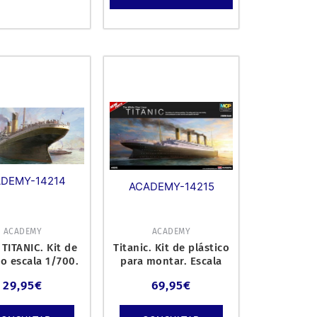
DEMY-14214
ACADEMY-14215
ACADEMY
ACADEMY
 TITANIC. Kit de
Titanic. Kit de plástico
co escala 1/700.
para montar. Escala
1/400.
29,95
€
69,95
€