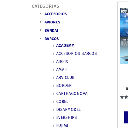
CATEGORÍAS
ACCESORIOS
AVIONES
BANDAI
BARCOS
ACADEMY
ACCESORIOS BARCOS
AIRFIX
AMATI
ARV CLUB
BORDER
m
OL
CARTHAGONOVA
COREL
Val
c
DISARMODEL
4
d
EVERSHIPS
FUJIMI