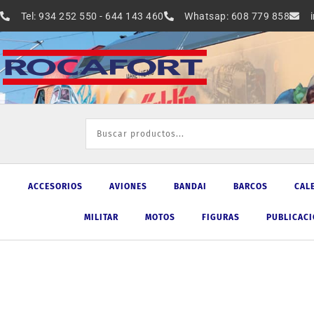
Ir
Tel: 934 252 550 - 644 143 460
Whatsap: 608 779 858
al
contenido
ACCESORIOS
AVIONES
BANDAI
BARCOS
CAL
MILITAR
MOTOS
FIGURAS
PUBLICAC