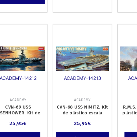
ACADEMY-14212
ACA
ACADEMY-14213
ACADEMY
ACADEMY
CVN-69 USS
CVN-68 USS NIMITZ. Kit
R.M.S.
ISENHOWER. Kit de
de plástico escala
plásti
ástico escala 1/800.
1/800.
25,95
€
25,95
€