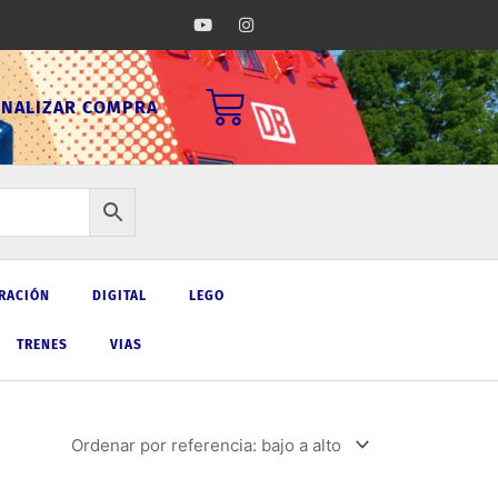
Y
I
o
n
u
s
t
t
u
a
Carrito
b
g
INALIZAR COMPRA
e
r
a
m
RACIÓN
DIGITAL
LEGO
TRENES
VIAS