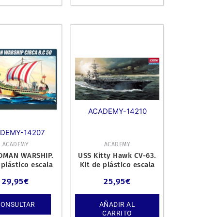
ACADEMY-14210
DEMY-14207
ACADEMY
ACADEMY
ROMAN WARSHIP.
USS Kitty Hawk CV-63.
 plástico escala
Kit de plástico escala
1/72.
1/800.
29,95
€
25,95
€
CONSULTAR
AÑADIR AL
CARRITO