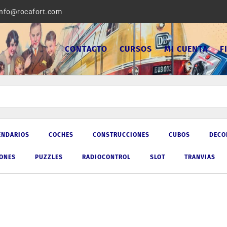
info@rocafort.com
CONTACTO
CURSOS
MI CUENTA
F
ENDARIOS
COCHES
CONSTRUCCIONES
CUBOS
DECO
IONES
PUZZLES
RADIOCONTROL
SLOT
TRANVIAS