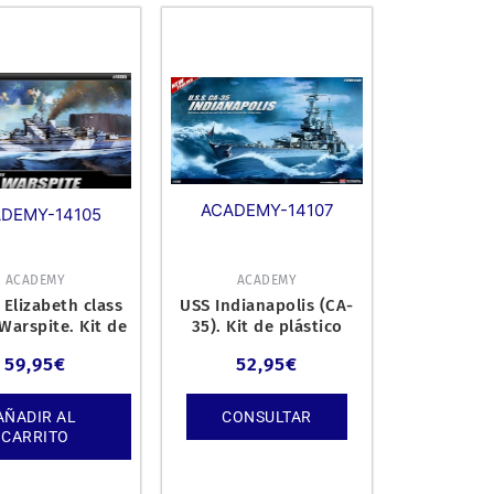
ACADEMY-14107
DEMY-14105
ACADEMY
ACADEMY
Elizabeth class
USS Indianapolis (CA-
Warspite. Kit de
35). Kit de plástico
ci escala 1/350.
escala 1/350.
59,95
€
52,95
€
AÑADIR AL
CONSULTAR
CARRITO