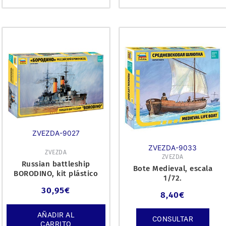
ZVEZDA-9027
ZVEZDA-9033
ZVEZDA
ZVEZDA
Russian battleship
Bote Medieval, escala
BORODINO, kit plástico
1/72.
escala 1/350.
30,95
€
8,40
€
AÑADIR AL
CONSULTAR
CARRITO