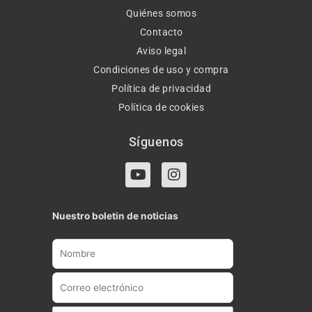
Quiénes somos
Contacto
Aviso legal
Condiciones de uso y compra
Política de privacidad
Política de cookies
Síguenos
Y
I
o
n
u
s
t
t
Nuestro boletin de noticias
u
a
b
g
e
r
a
m