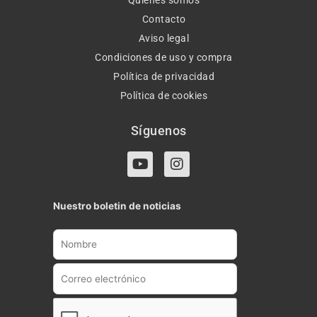
Contacto
Aviso legal
Condiciones de uso y compra
Política de privacidad
Política de cookies
Síguenos
Y
I
o
n
u
s
t
t
Nuestro boletin de noticias
u
a
b
g
e
r
a
m