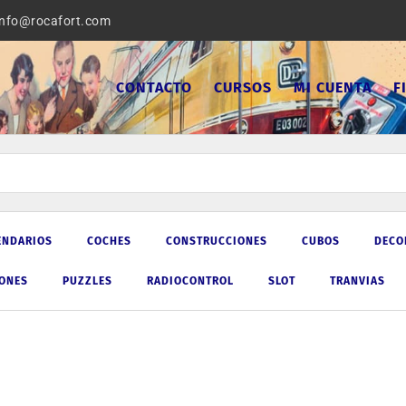
info@rocafort.com
CONTACTO
CURSOS
MI CUENTA
F
ENDARIOS
COCHES
CONSTRUCCIONES
CUBOS
DECO
IONES
PUZZLES
RADIOCONTROL
SLOT
TRANVIAS