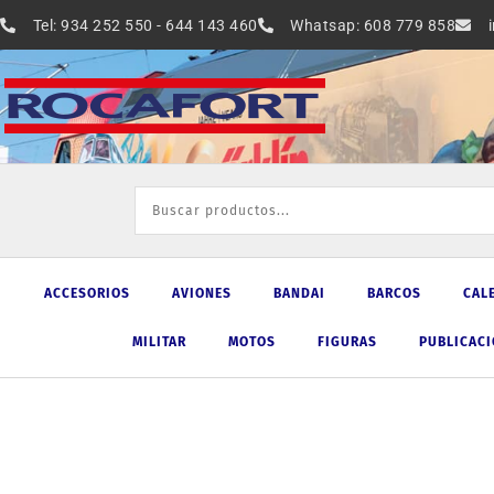
Ir
Tel: 934 252 550 - 644 143 460
Whatsap: 608 779 858
al
contenido
ACCESORIOS
AVIONES
BANDAI
BARCOS
CAL
MILITAR
MOTOS
FIGURAS
PUBLICAC