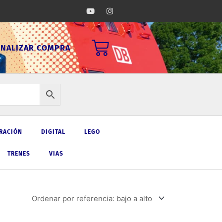
Y
I
o
n
u
s
t
t
u
a
Carrito
b
g
INALIZAR COMPRA
e
r
a
m
RACIÓN
DIGITAL
LEGO
TRENES
VIAS