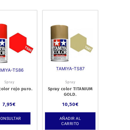
TAMIYA-TS87
AMIYA-TS86
Spray
Spray
color rojo puro.
Spray color TITANIUM
GOLD.
7,95
€
10,50
€
CONSULTAR
AÑADIR AL
CARRITO