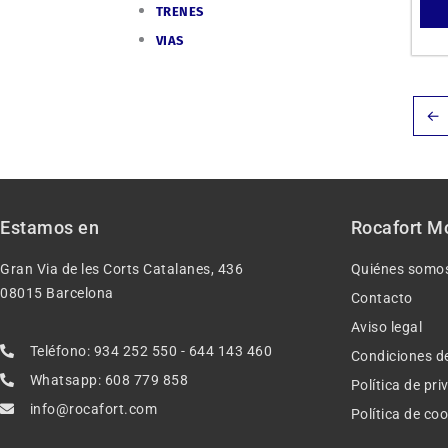
TRENES
VIAS
←
Estamos en
Rocafort M
Gran Via de les Corts Catalanes, 436
Quiénes somo
08015 Barcelona
Contacto
Aviso legal
Teléfono: 934 252 550 - 644 143 460
Condiciones d
Whatsapp: 608 779 858
Política de pr
info@rocafort.com
Política de co