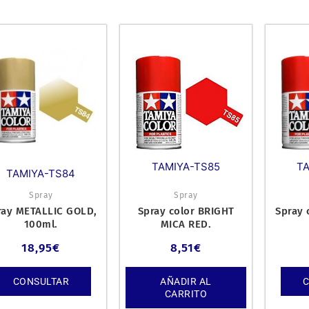
TAMIYA-TS85
T
TAMIYA-TS84
Spray
Spray
ray METALLIC GOLD,
Spray color BRIGHT
Spray 
100ml.
MICA RED.
18,95
€
8,51
€
CONSULTAR
AÑADIR AL
CARRITO