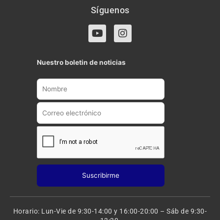
Síguenos
Y
I
o
n
u
s
t
t
Nuestro boletin de noticias
u
a
b
g
e
r
a
m
Horario: Lun-Vie de 9:30-14:00 y 16:00-20:00 – Sáb de 9:30-