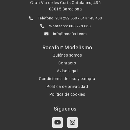
Gran Via de les Corts Catalanes, 436
08015 Barcelona
Teléfono: 934 252 550 - 644 143 460
Whatsapp: 608 779 858
info@rocafort.com
Rocafort Modelismo
Quiénes somos
Contacto
Aviso legal
Condiciones de uso y compra
Política de privacidad
Política de cookies
Síguenos
Y
I
o
n