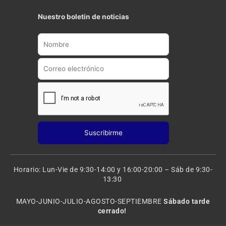
u
s
t
t
Nuestro boletin de noticias
u
a
b
g
e
r
a
m
Horario: Lun-Vie de 9:30-14:00 y 16:00-20:00 – Sáb de 9:30-
13:30
MAYO-JUNIO-JULIO-AGOSTO-SEPTIEMBRE
Sábado tarde
cerrado!