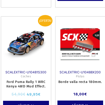
El
El
¡OFERTA!
precio
precio
original
actual
era:
es:
54,90€.
49,95€.
SCALEXTRIC-U10481S300
SCALEXTRIC-U10488X200
Coches
Pistas
Ford Puma Rally 1 WRC
Borde valla recta 180mm.
Kenya 4WD Mud Effect.
18,00
€
54,90
€
49,95
€