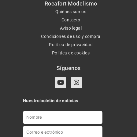
Rocafort Modelismo
Quiénes somos
Contacto
Aviso legal
Condiciones de uso y compra
Política de privacidad
Política de cookies
Síguenos
Y
I
o
n
u
s
t
t
Nuestro boletin de noticias
u
a
b
g
e
r
a
m