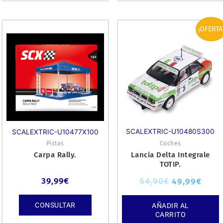
El
El
¡OFERTA
precio
prec
original
actua
era:
es:
54,90€.
49,99
SCALEXTRIC-U10480S300
SCALEXTRIC-U10477X100
Pistas
Coches
Carpa Rally.
Lancia Delta Integrale
TOTIP.
39,99
€
54,90
€
49,99
€
CONSULTAR
AÑADIR AL
CARRITO