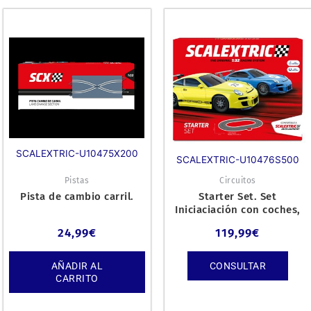
SCALEXTRIC-U10475X200
SCALEXTRIC-U10476S500
Pistas
Circuitos
Pista de cambio carril.
Starter Set. Set
Iniciaciación con coches,
circuito de vias y mandos.
24,99
€
119,99
€
AÑADIR AL
CONSULTAR
CARRITO