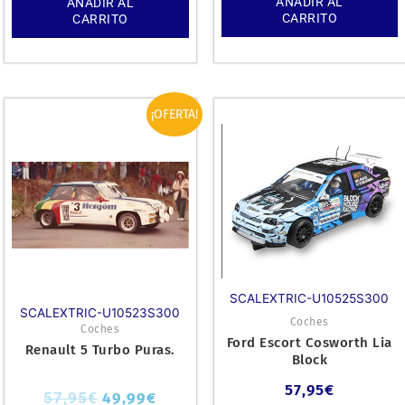
AÑADIR AL
AÑADIR AL
CARRITO
CARRITO
El
El
¡OFERTA!
precio
precio
original
actual
era:
es:
57,95€.
49,99€.
SCALEXTRIC-U10525S300
SCALEXTRIC-U10523S300
Coches
Coches
Ford Escort Cosworth Lia
Renault 5 Turbo Puras.
Block
57,95
€
57,95
€
49,99
€