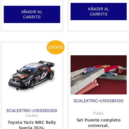
AÑADIR AL
AÑADIR AL
CARRITO
CARRITO
El
El
¡OFERTA!
precio
precio
original
actual
era:
es:
57,95€.
49,99€.
SCALEXTRIC-U10538X100
SCALEXTRIC-U10529S300
Pistas
Coches
Set Puente completo
Toyota Yaris WRC Rally
universal.
Suecia 2024.