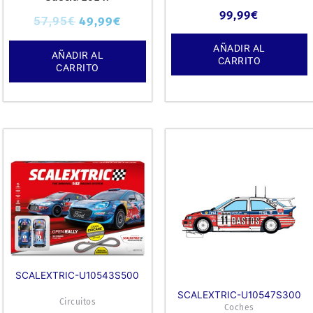
99,99
€
57,95
€
49,99
€
AÑADIR AL
AÑADIR AL
CARRITO
CARRITO
SCALEXTRIC-U10543S500
SCALEXTRIC-U10547S300
Circuitos
Coches