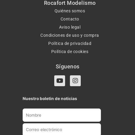
Rocafort Modelismo
Quiénes somos
Contacto
Aviso legal
Condiciones de uso y compra
Política de privacidad
Política de cookies
Síguenos
Y
I
o
n
u
s
t
t
Nuestro boletin de noticias
u
a
b
g
e
r
a
m