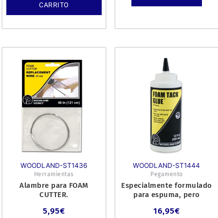
CARRITO
WOODLAND-ST1436
WOODLAND-ST1444
Herramientas
Pegamento
Alambre para FOAM
Especialmente formulado
CUTTER.
para espuma, pero
también efectivo en
5,95
€
16,95
€
madera.