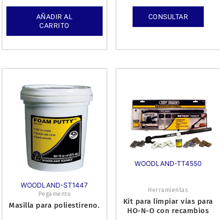
AÑADIR AL
CONSULTAR
CARRITO
WOODLAND-TT4550
WOODLAND-ST1447
Herramientas
Pegamento
Kit para limpiar vias para
Masilla para poliestireno.
HO-N-O con recambios
para lijar y pulir.