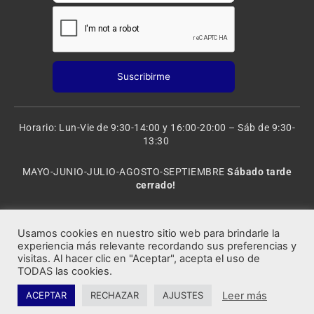
Horario: Lun-Vie de 9:30-14:00 y 16:00-20:00 – Sáb de 9:30-
13:30
MAYO-JUNIO-JULIO-AGOSTO-SEPTIEMBRE
Sábado tarde
cerrado!
VACACIONES: 8 al 20 de AGOSTO
CERRADO
Usamos cookies en nuestro sitio web para brindarle la
experiencia más relevante recordando sus preferencias y
visitas. Al hacer clic en "Aceptar", acepta el uso de
Rocafort Modelismo | Copyright 2021 © Todos los derechos
TODAS las cookies.
reservados.
Leer más
ACEPTAR
RECHAZAR
AJUSTES
Marketing Digital Seoxan