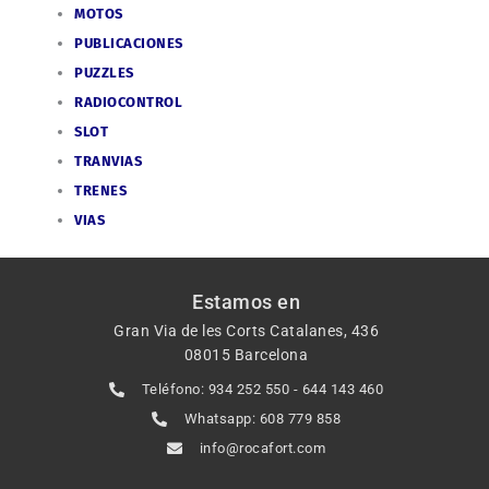
MOTOS
PUBLICACIONES
PUZZLES
RADIOCONTROL
SLOT
TRANVIAS
TRENES
VIAS
Estamos en
Gran Via de les Corts Catalanes, 436
08015 Barcelona
Teléfono: 934 252 550 - 644 143 460
Whatsapp: 608 779 858
info@rocafort.com