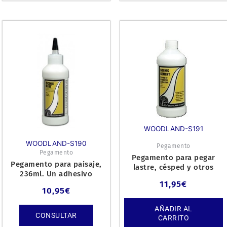
WOODLAND-S191
WOODLAND-S190
Pegamento
Pegamento
Pegamento para pegar
Pegamento para paisaje,
lastre, césped y otros
236ml. Un adhesivo
materiales de jardinería e
especialmente formulado
11,95
€
10,95
€
y s
AÑADIR AL
CONSULTAR
CARRITO