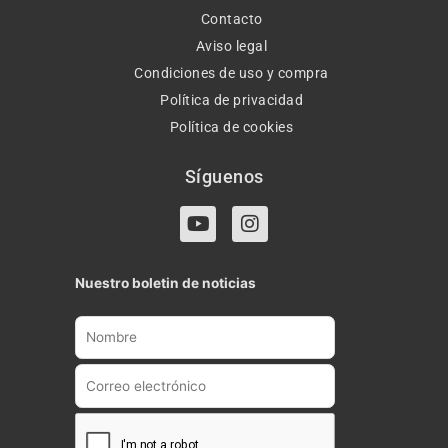
Contacto
Aviso legal
Condiciones de uso y compra
Política de privacidad
Política de cookies
Síguenos
Y
I
o
n
u
s
t
t
Nuestro boletin de noticias
u
a
b
g
e
r
a
m