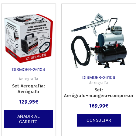
DISMOER-26104
DISMOER-26106
Aerografía
Aerografía
Set Aerografía:
Set:
Aerógrafo
Aerógrafo+mangera+compresor
D102+filtro+manguera
con calderín y manometro D-
129,95
€
de 1,8m+ compresor
169,99
€
80.
con
AÑADIR AL
CONSULTAR
CARRITO